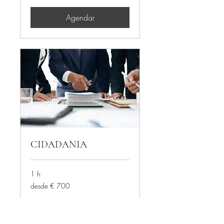
Agendar
CIDADANIA
1 h
desde
desde € 700
€
700
Agendar