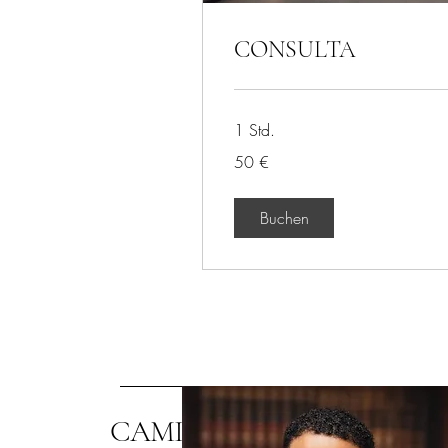
CONSULTA
1 Std.
50
50 €
Euro
Buchen
CAMILA LORENZONI