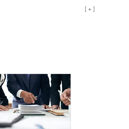
[ + ]