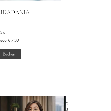
CIDADANIA
Std.
sde
esde € 700
0
Buchen
(+351) 910 612 829
(+351) 938 252 803