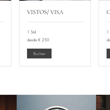
VISTOS/ VISA
1 Std.
1 
desde
de
desde € 250
d
€
€
250
70
Buchen