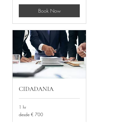
Book Now
CIDADANIA
1 hr
desde
desde € 700
€
700
Book Now