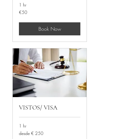
1 hr
50
€50
euros
Book Now
VISTOS/ VISA
1 hr
desde
desde € 250
€
250