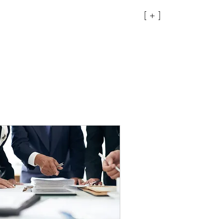
[ + ]