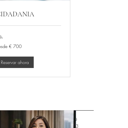
CIDADANIA
 h
sde
esde € 700
0
Reservar ahora
(+351)910 612 829
(+351) 938 252 803