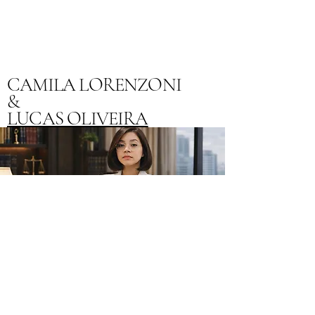
CAMILA LORENZONI
&
LUCAS OLIVEIRA
(+351)910 612 829
(+351)
938 252 803
Geral@migra-facil.com