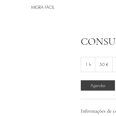
MIGRA FÁCIL
CONSU
50
euros
1 h
1
50 €
Agendar
Informações de c