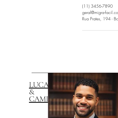
(11) 3456-7890
geral@migra-facil.c
Rua Prates, 194 - B
LUCAS OLIVEIRA
&
CAMILA LORENZONI