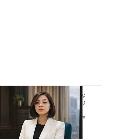
(+351) 910 612 829
(+351) 938 252 803
Geral@migra-facil.com
Largo Gil Eanes 34,
Portimão, Portugal